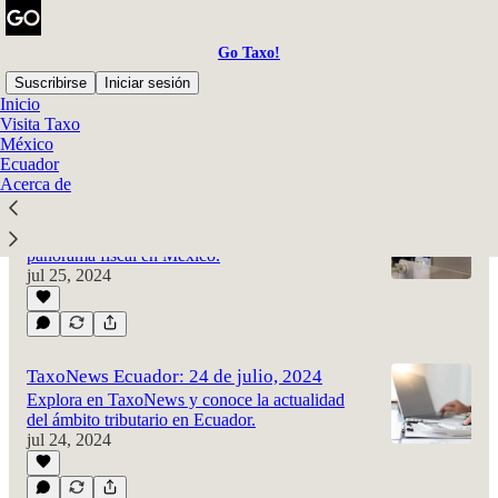
Go Taxo!
Suscribirse
Iniciar sesión
Inicio
Visita Taxo
México
Último
Lo mejor de
Ecuador
Acerca de
TaxoNews México: 25 de julio, 2024
Explora en TaxoNews y entérate sobre el
panorama fiscal en México.
jul 25, 2024
TaxoNews Ecuador: 24 de julio, 2024
Explora en TaxoNews y conoce la actualidad
del ámbito tributario en Ecuador.
jul 24, 2024